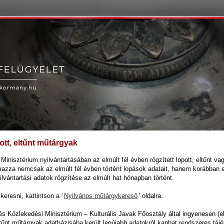
ott, eltűnt műtárgyak
Minisztérium nyilvántartásában az elmúlt fél évben rögzített lopott, eltűnt va
lmazza nemcsak az elmúlt fél évben történt lopások adatait, hanem korábban e
lvántartási adatok rögzítése az elmúlt hat hónapban történt.
eresni, kattintson a '
Nyilvános műtárgykereső
' oldalra.
Közlekedési Minisztérium – Kulturális Javak Főosztály által ingyenesen (ele
ltűnt műtárgyak adatbázisába került legújabb adatokról kaphat rendszeres táj