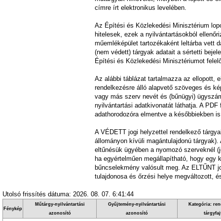
címre írt elektronikus levelében.
Az Építési és Közlekedési Minisztérium lopot
hitelesek, ezek a nyilvántartásokból ellenő
műemléképület tartozékaként leltárba vett da
(nem védett) tárgyak adatait a sértetti beje
Építési és Közlekedési Minisztériumot felel
Az alábbi táblázat tartalmazza az ellopott,
rendelkezésre álló alapvető szöveges és kép
vagy más szerv nevét és (bűnügyi) ügyszámát
nyilvántartási adatkivonatát láthatja. A PD
adathorodozóra elmentve a későbbiekben is m
A VÉDETT jogi helyzettel rendelkező tárgyak
állományon kívüli magántulajdonú tárgyak). 
eltűnésük ügyében a nyomozó szerveknél (je
ha egyértelműen megállapítható, hogy egy ki
bűncselekmény valósult meg. Az ELTŰNT jo
tulajdonosa és őrzési helye megváltozott, és
Utolsó frissítés dátuma: 2026. 08. 07. 6:41:44
Műtárgy-nyilvántartási
Gyűjtemény-nyilvántartási
Kategória: ren
Fénykép
azonosító
azonosító
tárgyfaj