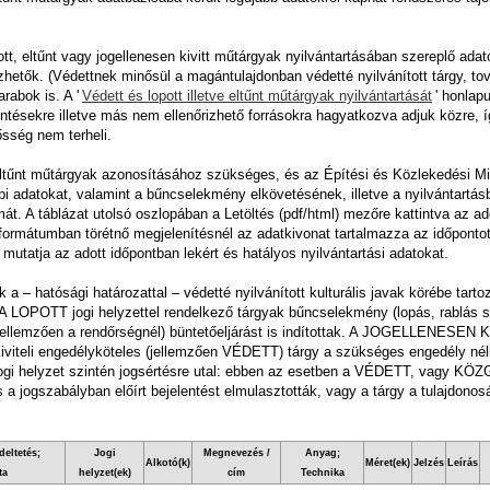
t, eltűnt vagy jogellenesen kivitt műtárgyak nyilvántartásában szereplő adato
rizhetők. (Védettnek minősül a magántulajdonban védetté nyilvánított tárgy, 
rabok is. A '
Védett és lopott illetve eltűnt műtárgyak nyilvántartását
' honlap
lentésekre illetve más nem ellenőrizhető forrásokra hagyatkozva adjuk közre, 
ősség nem terheli.
 eltűnt műtárgyak azonosításához szükséges, és az Építési és Közlekedési Mi
i adatokat, valamint a bűncselekmény elkövetésének, illetve a nyilvántartásba
. A táblázat utolsó oszlopában a Letöltés (pdf/html) mezőre kattintva az ad
F formátumban törétnő megjelenítésnél az adatkivonat tartalmazza az időponto
utatja az adott időpontban lekért és hatályos nyilvántartási adatokat.
 a – hatósági határozattal – védetté nyilvánított kulturális javak körébe tar
A LOPOTT jogi helyzettel rendelkező tárgyak bűncselekmény (lopás, rablás stb
llemzően a rendőrségnél) büntetőeljárást is indítottak. A JOGELLENESEN KI
viteli engedélyköteles (jellemzően VÉDETT) tárgy a szükséges engedély nélkü
gi helyzet szintén jogsértésre utal: ebben az esetben a VÉDETT, vagy KÖ
 a jogszabályban előírt bejelentést elmulasztották, vagy a tárgy a tulajdonos
deltetés;
Jogi
Megnevezés /
Anyag;
Alkotó(k)
Méret(ek)
Jelzés
Leírás
ta
helyzet(ek)
cím
Technika