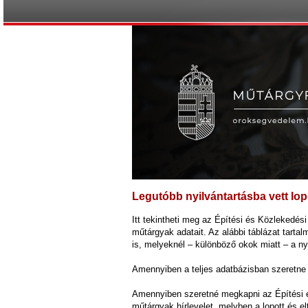
Legutóbb nyilvántartásba vett lop
Itt tekintheti meg az Építési és Közlekedési 
műtárgyak adatait. Az alábbi táblázat tarta
is, melyeknél – különböző okok miatt – a nyi
Amennyiben a teljes adatbázisban szeretne k
Amennyiben szeretné megkapni az Építési és 
műtárgyak hírlevelet, melyben a lopott és e