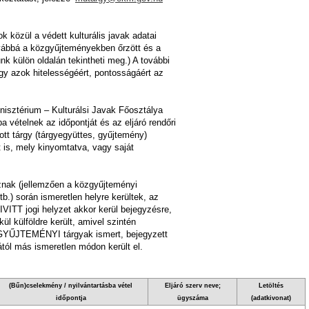
k közül a védett kulturális javak adatai
továbbá a közgyűjteményekben őrzött és a
unk külön oldalán tekintheti meg.) A további
így azok hitelességéért, pontosságáért az
nisztérium – Kulturálsi Javak Főosztálya
 vételnek az időpontját és az eljáró rendőri
ott tárgy (tárgyegyüttes, gyűjtemény)
t is, mely kinyomtatva, vagy saját
toznak (jellemzően a közgyűjteményi
.) során ismeretlen helyre kerültek, az
VITT jogi helyzet akkor kerül bejegyzésre,
l külföldre került, amivel szintén
ZGYŰJTEMÉNYI tárgyak ismert, bejegyzett
ától más ismeretlen módon került el.
(Bűn)cselekmény / nyilvántartásba vétel
Eljáró szerv neve;
Letöltés
időpontja
ügyszáma
(adatkivonat)