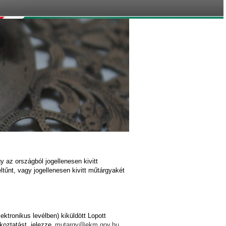
gy az országból jogellenesen kivitt
ltűnt, vagy jogellenesen kivitt műtárgyakét
ktronikus levélben) kiküldött Lopott
ékoztatást, jelezze
mutargy@ekm.gov.hu