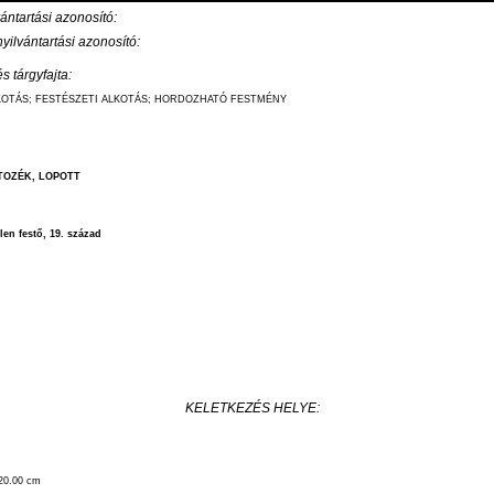
ántartási azonosító:
ilvántartási azonosító:
s tárgyfajta:
KOTÁS; FESTÉSZETI ALKOTÁS; HORDOZHATÓ FESTMÉNY
OZÉK, LOPOTT
len festő, 19. század
KELETKEZÉS HELYE:
20.00 cm