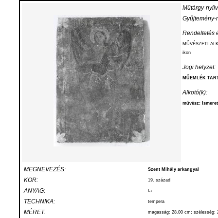
Műtárgy-nyilv
Gyűjtemény-ny
Rendeltetés é
MŰVÉSZETI AL
ikon
Jogi helyzet:
MŰEMLÉK TART
Alkotó(k):
művész: Ismeret
MEGNEVEZÉS:
Szent Mihály arkangyal
KOR:
19. század
ANYAG:
fa
TECHNIKA:
tempera
MÉRET:
magasság: 28.00 cm; szélesség: 